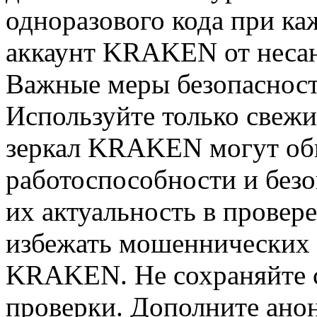
одноразового кода при ка
аккаунт KRAKEN от несан
Важные меры безопаснос
Используйте только свеж
зеркал KRAKEN могут обн
работоспособности и безо
их актуальность в провер
избежать мошеннических
KRAKEN. Не сохраняйте с
проверки. Дополните ано