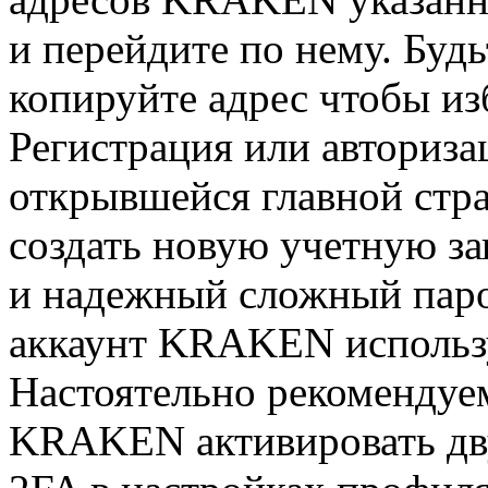
и перейдите по нему. Буд
копируйте адрес чтобы и
Регистрация или авториз
открывшейся главной ст
создать новую учетную за
и надежный сложный пар
аккаунт KRAKEN использу
Настоятельно рекомендуем
KRAKEN активировать дв