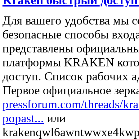
Kraken быстрый доступ
Для вашего удобства мы 
безопасные способы вход
представлены официальны
платформы KRAKEN котор
доступ. Список рабочих 
Первое официальное зер
pressforum.com/threads/krak
popast...
или
krakenqwl6awntwwxe4kwp