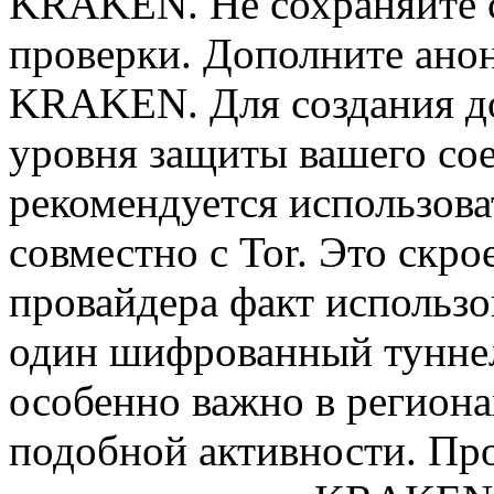
KRAKEN. Не сохраняйте с
проверки. Дополните ано
KRAKEN. Для создания д
уровня защиты вашего с
рекомендуется использов
совместно с Tor. Это скро
провайдера факт использо
один шифрованный туннел
особенно важно в регион
подобной активности. Пр