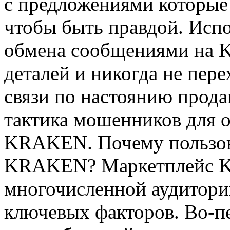
с предложениями которые
чтобы быть правдой. Исп
обмена сообщениями на 
деталей и никогда не пер
связи по настоянию продав
тактика мошенников для 
KRAKEN. Почему пользов
KRAKEN? Маркетплейс K
многочисленной аудитори
ключевых факторов. Во-п