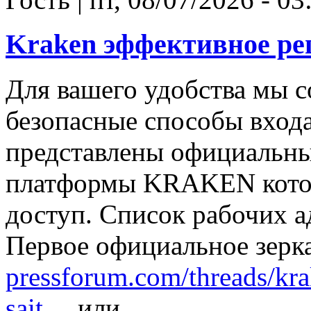
Kraken эффективное ре
Для вашего удобства мы 
безопасные способы вход
представлены официальны
платформы KRAKEN котор
доступ. Список рабочих 
Первое официальное зер
pressforum.com/threads/kra
sait....
или