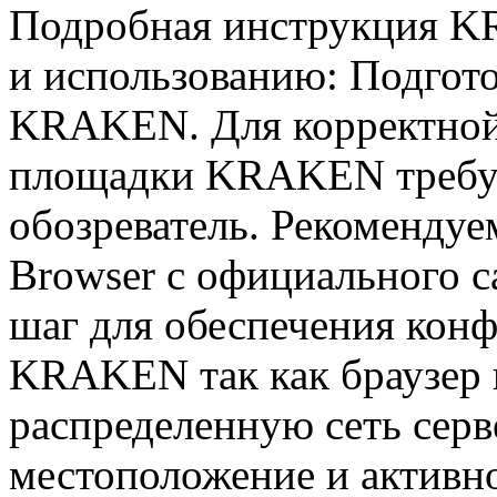
Подробная инструкция K
и использованию: Подгото
KRAKEN. Для корректной
площадки KRAKEN требуе
обозреватель. Рекомендуем
Browser с официального с
шаг для обеспечения кон
KRAKEN так как браузер 
распределенную сеть серв
местоположение и активно