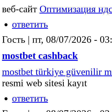
веб-сайт
Оптимизация нд
ответить
Гость
|
пт, 08/07/2026 - 03
mostbet cashback
mostbet türkiye güvenilir m
resmi web sitesi kayıt
ответить