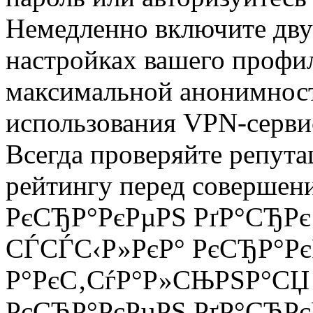
Немедленно включите дв
настройках вашего проф
максимальной анонимност
использования VPN-сервис
Всегда проверяйте репута
рейтингу перед соверше
РєСЂР°РєРµРЅ РґР°СЂРє Р
СЃСЃС‹Р»РєР° РєСЂР°Р
Р°РєС‚СѓР°Р»СЊРЅР°СЏ
РєСЂР°РєРµРЅ РґР°СЂРєР