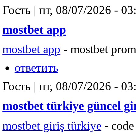
Гость
|
пт, 08/07/2026 - 03
mostbet app
mostbet app
- mostbet promo
ответить
Гость
|
пт, 08/07/2026 - 03
mostbet türkiye güncel gi
mostbet giriş türkiye
- code