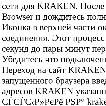
сети для KRAKEN. После 
Browser и дождитесь полн
Иконка в верхней части ок
соединения. Этот процесс
секунд до пары минут пе
Убедитесь что подключен
Переход на сайт KRAKEN.
запущенного браузера вве
адресов KRAKEN указанн
СЃСЃС‹Р»РєРё РЅР° kraken